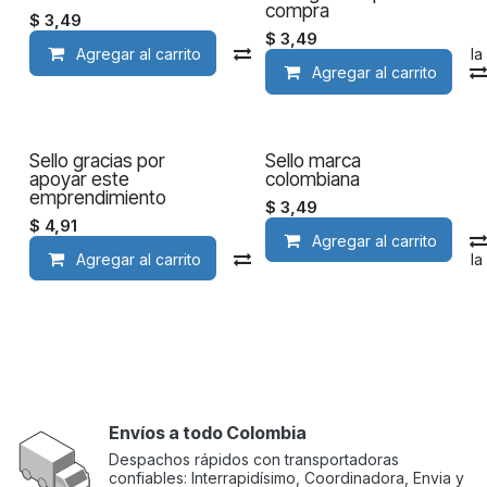
compra
$
3,49
$
3,49
Agregar al carrito
Compara
Agregar a la
Agregar al carrito
Sello gracias por
Sello marca
apoyar este
colombiana
emprendimiento
$
3,49
$
4,91
Agregar al carrito
Agregar al carrito
Compara
Agregar a la
Envíos a todo Colombia
Despachos rápidos con transportadoras
confiables: Interrapidísimo, Coordinadora, Envia y