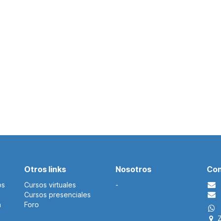
Otros links
Nosotros
Con
os
Cursos virtuales
-​
Cursos presenciales
a
Foro
Z