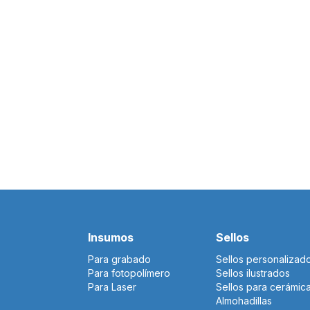
Insumos
Sellos
Para grabado
Sellos personalizad
Para fotopolímero
Sellos ilustrados
Para Laser
Sellos para cerámic
Almohadillas