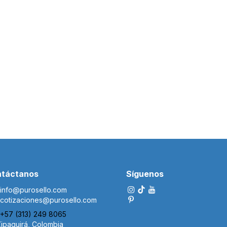
táctanos
Síguenos
i​nfo@p
urosello.com
cotizaciones@purosello.com
+57 (313) 249 8065
ipaquirá, Colombia