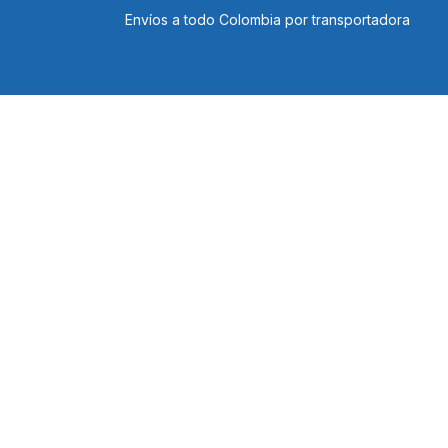
Ir al contenido
Envíos a todo Colombia por transportadora
Tienda
Cursos
Blog
Foro