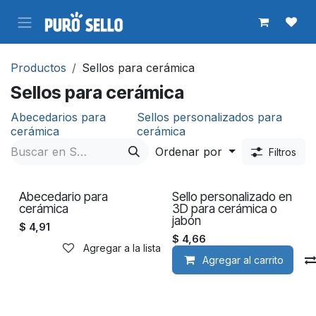
Ir al contenido
Productos
Sellos para cerámica
Sellos para cerámica
Abecedarios para
Sellos personalizados para
cerámica
cerámica
Ordenar por
Filtros
Agotado
Abecedario para
Sello personalizado en
cerámica
3D para cerámica o
jabón
$
4,91
$
4,66
Agregar a la lista de deseos
Agregar al carrito