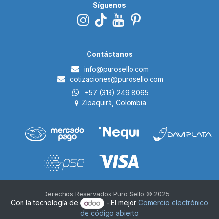
Síguenos
Contáctanos
i​nfo@p
urosello.com
cotizaciones@purosello.com
+57 (313) 249 8065
Zipaquirá, Colombia
Derechos Reservados Puro Sello © 2025 ​
Con la tecnología de
- El mejor
Comercio electrónico
de código abierto