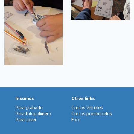
Insumos
Otros links
Para grabado
Cursos virtuales
Para fotopolímero
Cursos presenciales
Para Laser
Foro