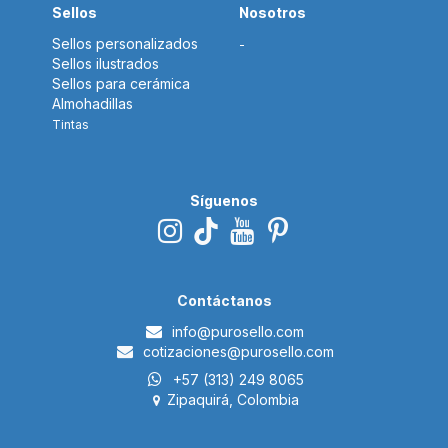
Sellos
Nosotros
Sellos personalizados
-
Sellos ilustrados
Sellos para cerámica
Almohadillas
Tintas
Síguenos
Contáctanos
i​nfo@p
urosello.com
cotizaciones@purosello.com
+57 (313) 249 8065
Zipaquirá, Colombia