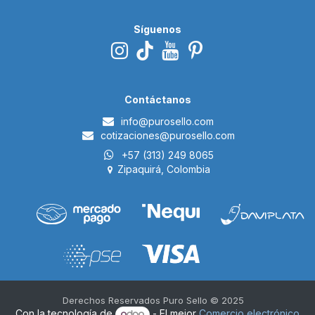
Síguenos
Contáctanos
i​nfo@p
urosello.com
cotizaciones@purosello.com
+57 (313) 249 8065
Zipaquirá, Colombia
Derechos Reservados Puro Sello © 2025 ​
Con la tecnología de
- El mejor
Comercio electrónico