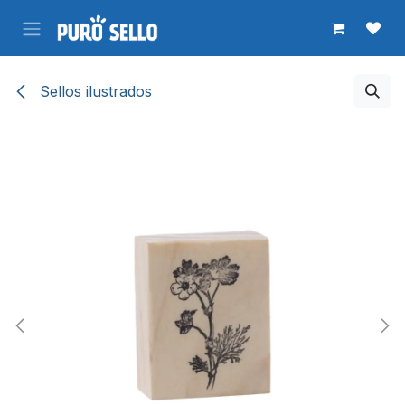
Ir al contenido
Sellos ilustrados