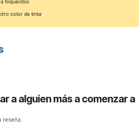
o a toquecitos
tro color de tinta
s
ar a alguien más a comenzar a
a reseña.