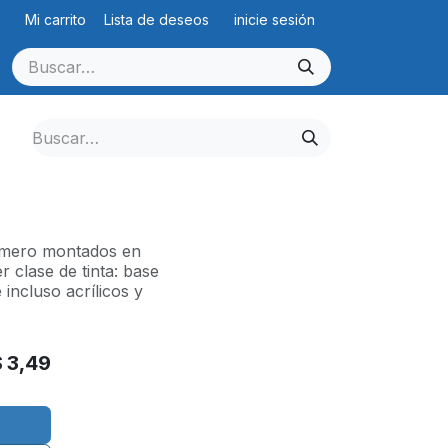
Mi carrito
Lista de deseos
inicie sesión
límero montados en
 clase de tinta: base
e incluso acrílicos y
$
3,49