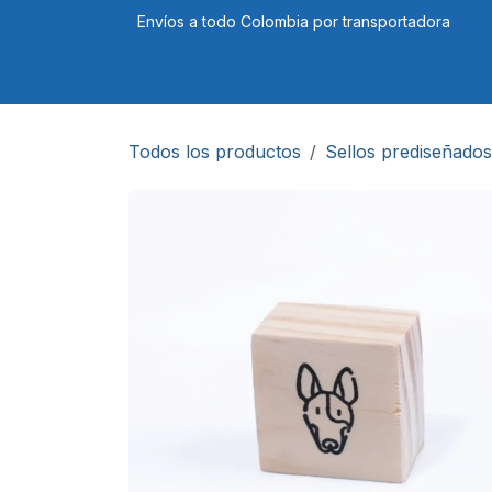
Ir al contenido
Envíos a todo Colombia por transportadora
Tienda
Cursos
Blog
Foro
Todos los productos
Sellos prediseñados