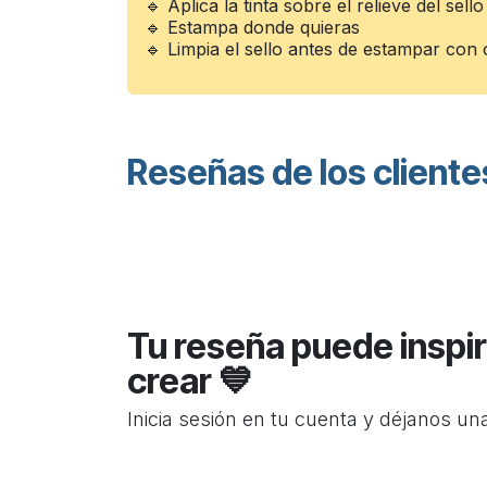
🔹 Aplica la tinta sobre el relieve del sell
🔹 Estampa donde quieras
🔹 Limpia el sello antes de estampar con o
Reseñas de los cliente
Tu reseña puede inspir
crear 💙
Inicia sesión en tu cuenta y déjanos un