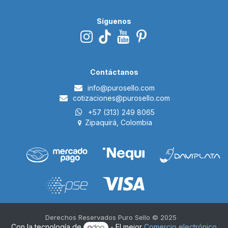
Síguenos
Contáctanos
i​nfo@p
urosello.com
cotizaciones@purosello.com
+57 (313) 249 8065
Zipaquirá, Colombia
Derechos Reservados Puro Sello © 2025 ​
Con la tecnología de
- El mejor
Comercio electrónico