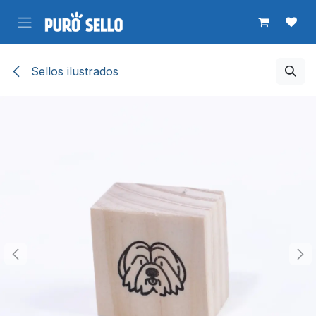
Ir al contenido
Sellos ilustrados