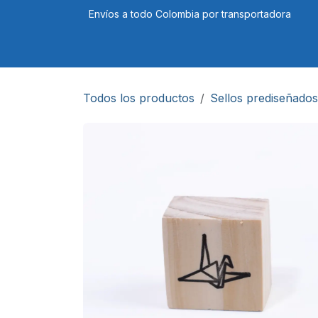
Ir al contenido
Envíos a todo Colombia por transportadora
Tienda
Cursos
Blog
Foro
Todos los productos
Sellos prediseñados