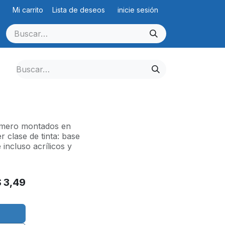
Mi carrito
Lista de deseos
inicie sesión
límero montados en
 clase de tinta: base
e incluso acrílicos y
$
3,49