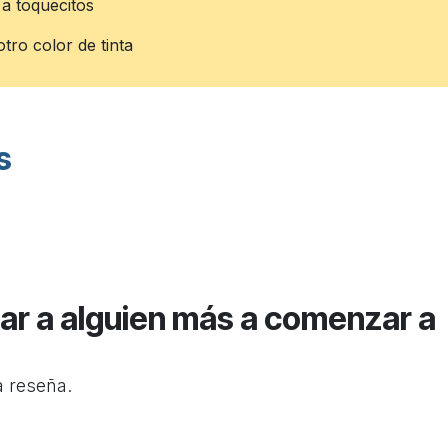
o a toquecitos
tro color de tinta
s
ar a alguien más a comenzar a
a reseña.