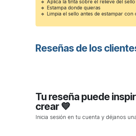
🔹 Aplica la tinta sobre el relieve del sell
🔹 Estampa donde quieras
🔹 Limpia el sello antes de estampar con o
Reseñas de los cliente
Tu reseña puede inspir
crear 💙
Inicia sesión en tu cuenta y déjanos un