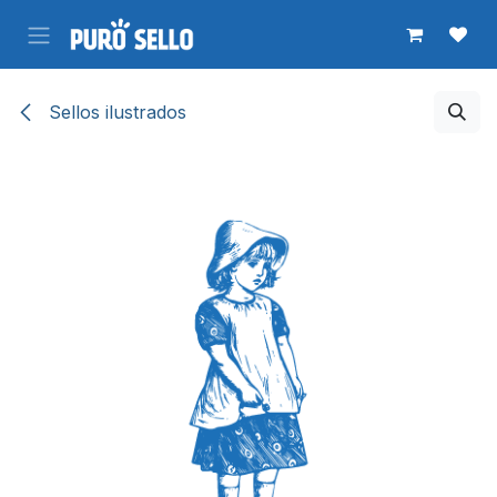
Ir al contenido
Sellos ilustrados