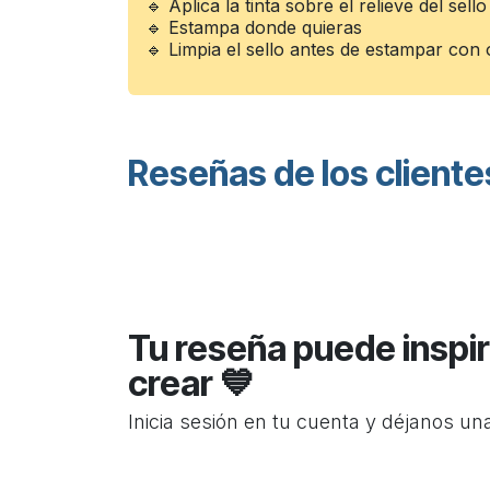
🔹 Aplica la tinta sobre el relieve del sell
🔹 Estampa donde quieras
🔹 Limpia el sello antes de estampar con o
Reseñas de los cliente
Tu reseña puede inspir
crear 💙
Inicia sesión en tu cuenta y déjanos un