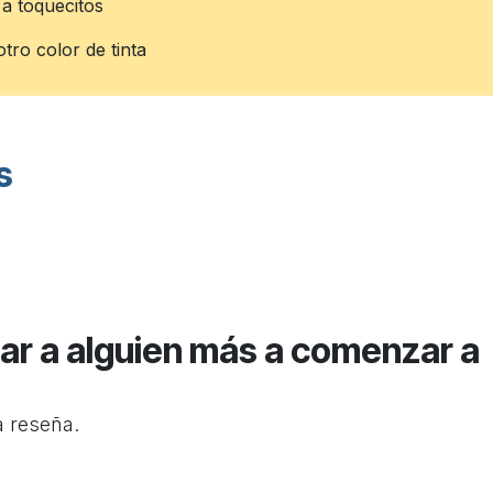
o a toquecitos
tro color de tinta
s
ar a alguien más a comenzar a
a reseña.