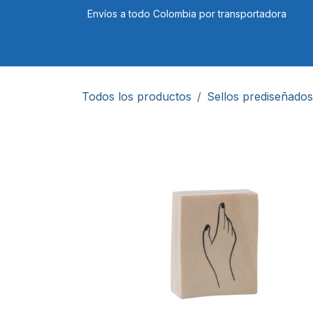
Ir al contenido
Envíos a todo Colombia por transportadora
Tienda
Cursos
Blog
Foro
Todos los productos
Sellos prediseñados