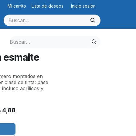
Mi carrito
Lista de deseos
inicie sesión
n esmalte
límero montados en
 clase de tinta: base
e incluso acrílicos y
$
4,88