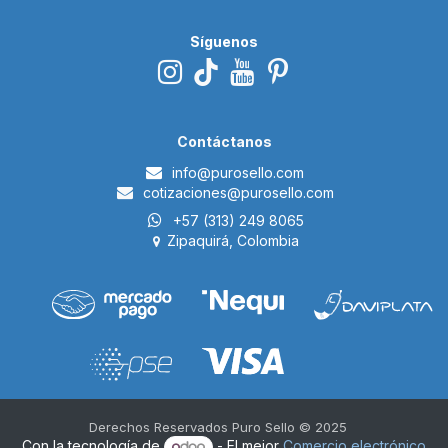
Síguenos
Contáctanos
i​nfo@p
urosello.com
cotizaciones@purosello.com
+57 (313) 249 8065
Zipaquirá, Colombia
Derechos Reservados Puro Sello © 2025 ​
Con la tecnología de
- El mejor
Comercio electrónico