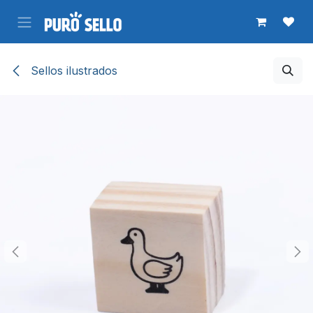
Ir al contenido
Sellos ilustrados