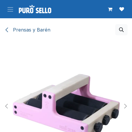
Ir al contenido
Prensas y Barén