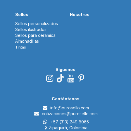
Sellos
Nosotros
Sellos personalizados
-
Sellos ilustrados
Sellos para cerámica
Almohadillas
Tintas
Síguenos
Contáctanos
i​nfo@p
urosello.com
cotizaciones@purosello.com
+57 (313) 249 8065
Zipaquirá, Colombia