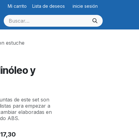
Mi carrito
Lista de deseos
inicie sesión
con estuche
linóleo y
untas de este set son
listas para empezar a
ercambiar elaboradas en
ado ABS.
$
17,30