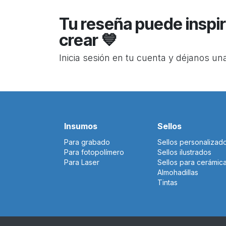
Tu reseña puede inspir
crear 💙
Inicia sesión en tu cuenta y déjanos un
Insumos
Sellos
Para grabado
Sellos personalizad
Para fotopolímero
Sellos ilustrados
Para Laser
Sellos para cerámic
Almohadillas
Tintas