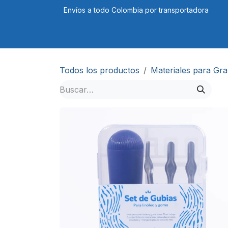
Ir al contenido
Envíos a todo Colombia por transportadora
Tienda
Cursos
Blog
Foro
Todos los productos
Materiales para Gr