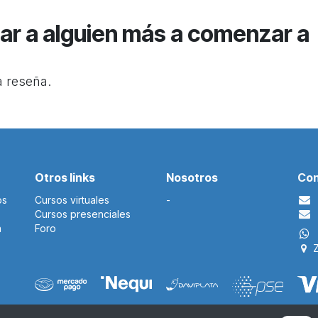
ar a alguien más a comenzar a
a reseña.
Otros links
Nosotros
Con
os
Cursos virtuales
-​
Cursos presenciales
a
Foro
Z