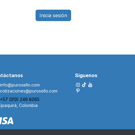
Inicia sesión
táctanos
Síguenos
i​nfo@p
urosello.com
cotizaciones@purosello.com
+57 (313) 249 8065
ipaquirá, Colombia