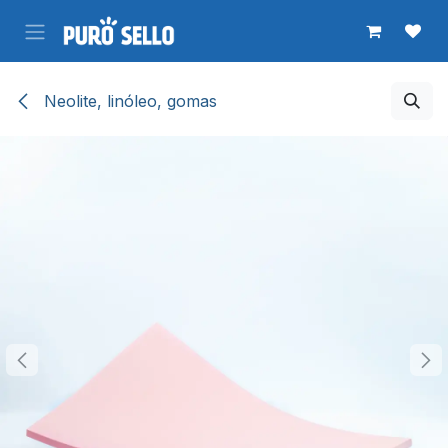
Ir al contenido
Neolite, linóleo, gomas