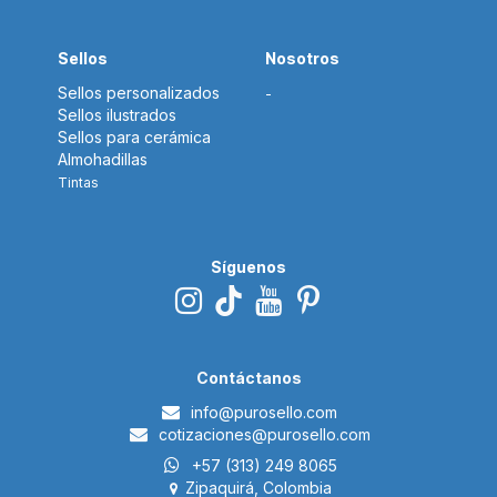
Sellos
Nosotros
Sellos personalizados
-
Sellos ilustrados
Sellos para cerámica
Almohadillas
Tintas
Síguenos
Contáctanos
i​nfo@p
urosello.com
cotizaciones@purosello.com
+57 (313) 249 8065
Zipaquirá, Colombia