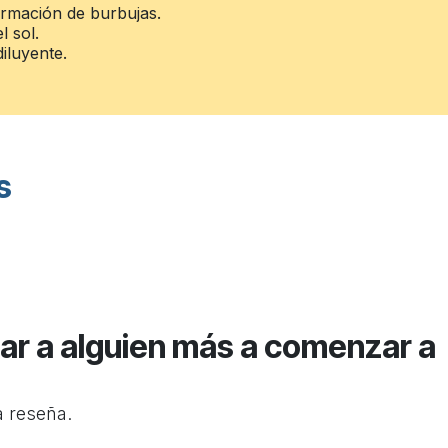
ormación de burbujas.
l sol.
iluyente.
s
ar a alguien más a comenzar a
a reseña.