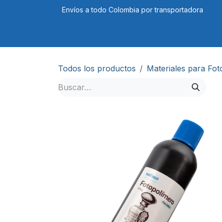
Ir al contenido
Envíos a todo Colombia por transportadora
Tienda
Cursos
Blog
Foro
Todos los productos
Materiales para Fo