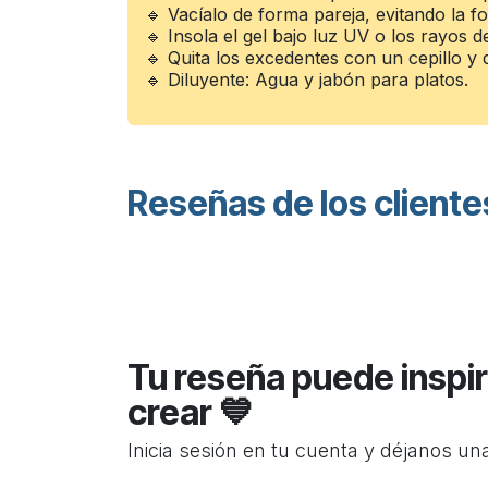
🔹 Vacíalo de forma pareja, evitando la f
🔹 Insola el gel bajo luz UV o los rayos de
🔹 Quita los excedentes con un cepillo y d
🔹 Diluyente: Agua y jabón para platos.
Reseñas de los cliente
Tu reseña puede inspir
crear 💙
Inicia sesión en tu cuenta y déjanos un