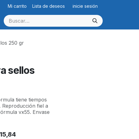
Mi carrito
Lista de deseos
inicie sesión
llos 250 gr
a sellos
órmula tiene tiempos
 Reproducción fiel a
 fórmula vx55. Envase
15,84