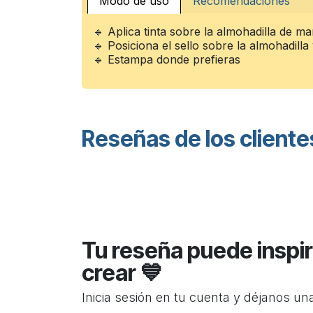
Modo de uso
Recomendaciones
🔹 Aplica tinta sobre la almohadilla de m
🔹 Posiciona el sello sobre la almohadilla
🔹 Estampa donde prefieras
Reseñas de los cliente
Tu reseña puede inspir
crear 💙
Inicia sesión en tu cuenta y déjanos un