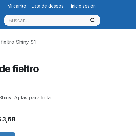
Mi carrito
Lista de deseos
inicie sesión
fieltro Shiny S1
de fieltro
Shiny. Aptas para tinta
$
3,68