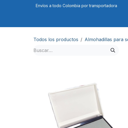
Ir al contenido
Envíos a todo Colombia por transportadora
Tienda
Cursos
Blog
Foro
Todos los productos
Almohadillas para s