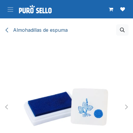
Ir al contenido
Almohadillas de espuma