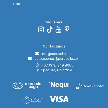
Tintas
Síguenos
Contáctanos
i​nfo@p
urosello.com
cotizaciones@purosello.com
+57 (313) 249 8065
Zipaquirá, Colombia