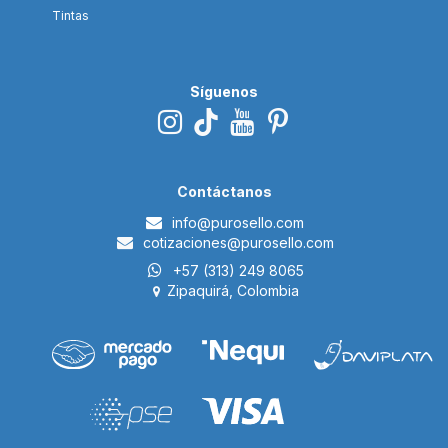
Tintas
Síguenos
Contáctanos
i​nfo@p
urosello.com
cotizaciones@purosello.com
+57 (313) 249 8065
Zipaquirá, Colombia